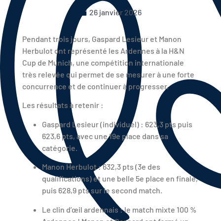
26 janvier 2026
Pendant trois jours, Gaspard Lesieur et Manon
Herbulot ont représenté les Ardennes à la H&N
Cup de Munich, une compétition internationale
très relevée qui permet de se mesurer à une forte
concurrence et de continuer à progresser.
Les résultats à retenir :
Gaspard Lesieur (individuel) : 623,3 pts puis
623,6 pts, avec une 19e place dans sa
catégorie.
Manon Herbulot : 632,3 pts (3e des
qualifications) et une belle 5e place en finale,
puis 628,9 pts sur le second match.
Le clin d’œil ardennais : le match mixte 100 %