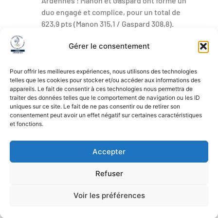
Ardennes ! Manon et Gaspard ont formé un
duo engagé et complice, pour un total de
623,9 pts (Manon 315,1 / Gaspard 308,8).
Gérer le consentement
PRÉCÉDENT
SUIVANT
Coupe du monde d’escrime Salt Lake City – Lucas GUILLEY
Champion de France de Tir
Pour offrir les meilleures expériences, nous utilisons des technologies
telles que les cookies pour stocker et/ou accéder aux informations des
appareils. Le fait de consentir à ces technologies nous permettra de
traiter des données telles que le comportement de navigation ou les ID
uniques sur ce site. Le fait de ne pas consentir ou de retirer son
consentement peut avoir un effet négatif sur certaines caractéristiques
et fonctions.
Mentions légales
Accepter
© 2025 CDOS ARDENNES
Refuser
Réalisation BGF
Communication
Voir les préférences